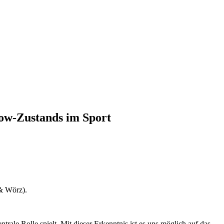
low-Zustands im Sport
 & Wörz).
rale Rolle spielt. Mit dieser Erkenntnis ist es uns möglich auf das