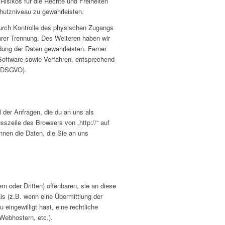
Risikos für die Rechte und Freiheiten
utzniveau zu gewährleisten.
durch Kontrolle des physischen Zugangs
ihrer Trennung. Des Weiteren haben wir
ung der Daten gewährleisten. Ferner
Software sowie Verfahren, entsprechend
5 DSGVO).
 der Anfragen, die du an uns als
szeile des Browsers von „http://“ auf
nnen die Daten, die Sie an uns
 oder Dritten) offenbaren, sie an diese
nis (z.B. wenn eine Übermittlung der
u eingewilligt hast, eine rechtliche
Webhostern, etc.).