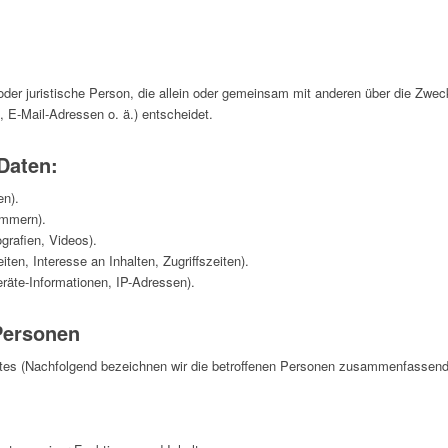
e oder juristische Person, die allein oder gemeinsam mit anderen über die Zwe
E-Mail-Adressen o. ä.) entscheidet.
 Daten:
en).
ummern).
grafien, Videos).
en, Interesse an Inhalten, Zugriffszeiten).
räte-Informationen, IP-Adressen).
Personen
es (Nachfolgend bezeichnen wir die betroffenen Personen zusammenfassend 