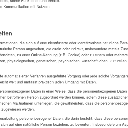
otes, seiner Funktionen und Inhalte.
nd Kommunikation mit Nutzern.
eiten
mationen, die sich auf eine identifizierte oder identifizierbare natürliche Per
 natürliche Person angesehen, die direkt oder indirekt, insbesondere mittels Z
rtdaten, zu einer Online-Kennung (z.B. Cookie) oder zu einem oder mehreren
n, physiologischen, genetischen, psychischen, wirtschaftlichen, kulturellen o
 Hilfe automatisierter Verfahren ausgeführte Vorgang oder jede solche Vorgan
eicht weit und umfasst praktisch jeden Umgang mit Daten.
personenbezogener Daten in einer Weise, dass die personenbezogenen Daten 
schen betroffenen Person zugeordnet werden können, sofern diese zusätzliche
ischen Maßnahmen unterliegen, die gewährleisten, dass die personenbezogenen
on zugewiesen werden.
en Verarbeitung personenbezogener Daten, die darin besteht, dass diese pers
sich auf eine natürliche Person beziehen, zu bewerten, insbesondere um Aspe