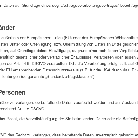
von Daten auf Grundlage eines sog. „Auftragsverarbeitungsvertrages“ beauftra
länder
.h. außerhalb der Europäischen Union (EU) oder des Europäischen Wirtschafts
n Dritter oder Offenlegung, bzw. Übermittlung von Daten an Dritte geschieht,
ichten, auf Grundlage deiner Einwilligung, aufgrund einer rechtlichen Verpflich
haltlich gesetzlicher oder vertraglicher Erlaubnisse, verarbeiten oder lassen 
n der Art. 44 ff. DSGVO verarbeiten. D.h. die Verarbeitung erfolgt z.B. auf 
s der EU entsprechenden Datenschutzniveaus (z.B. für die USA durch das „Priv
pflichtungen (so genannte „Standardvertragsklauseln“).
 Personen
rüber zu verlangen, ob betreffende Daten verarbeitet werden und auf Auskunft
sprechend Art. 15 DSGVO.
 Recht, die Vervollständigung der Sie betreffenden Daten oder die Berichtig
O das Recht zu verlangen, dass betreffende Daten unverzüglich gelöscht w