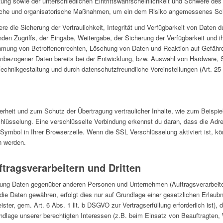
ng sowie der unterschiedlichen Eintrittswahrscheinlichkeit und Schwere des 
ische und organisatorische Maßnahmen, um ein dem Risiko angemessenes Sch
die Sicherung der Vertraulichkeit, Integrität und Verfügbarkeit von Daten 
nden Zugriffs, der Eingabe, Weitergabe, der Sicherung der Verfügbarkeit und 
ehmung von Betroffenenrechten, Löschung von Daten und Reaktion auf Gefährd
enbezogener Daten bereits bei der Entwicklung, bzw. Auswahl von Hardware, 
echnikgestaltung und durch datenschutzfreundliche Voreinstellungen (Art. 2
rheit und zum Schutz der Übertragung vertraulicher Inhalte, wie zum Beispiel
hlüsselung. Eine verschlüsselte Verbindung erkennst du daran, dass die Adres
Symbol in Ihrer Browserzeile. Wenn die SSL Verschlüsselung aktiviert ist, kö
en werden.
tragsverarbeitern und Dritten
ung Daten gegenüber anderen Personen und Unternehmen (Auftragsverarbeitern
 die Daten gewähren, erfolgt dies nur auf Grundlage einer gesetzlichen Erlaub
ster, gem. Art. 6 Abs. 1 lit. b DSGVO zur Vertragserfüllung erforderlich ist), d
undlage unserer berechtigten Interessen (z.B. beim Einsatz von Beauftragten, 